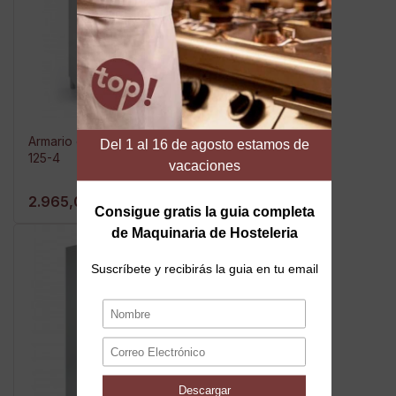
Armario congelación Snack ARC-
125-4
2.965,00 €