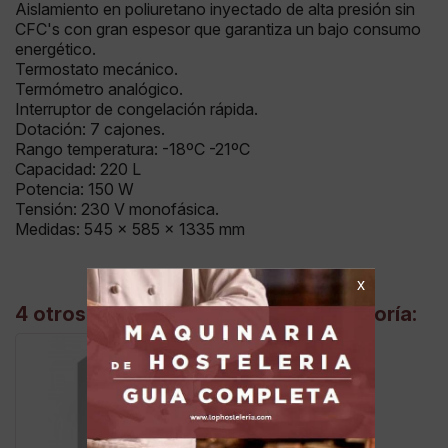
Aislamiento en poliuretano inyectado de alta presión sin
CFC's con gran espesor que garantiza un bajo consumo
energético.
Termostato mecánico.
Termómetro analógico.
Interruptor de congelación rápida.
Dotación: 7 cajones.
Rango temperatura: -18ºC -21ºC
Capacidad: 220 L
Potencia: 150 W
Tensión: 230 V monofásica.
Medidas: 545 x 585 x 1335 mm
4 otros productos en la misma categoría: