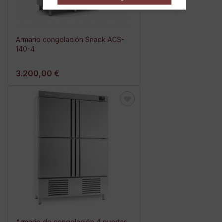
Armario congelación Snack ACS-
140-4
3.200,00 €
Armario de congelación 4 puertas