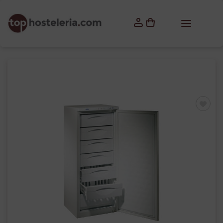
×
Iniciar sesión
Debes iniciar sesión para guardar productos en tu lista
de deseos.
Cancelar
Iniciar sesión