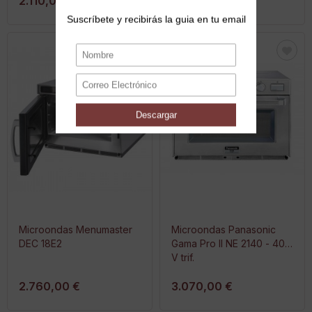
2.110,00 €
2.265,00 €
Microondas Menumaster
Microondas Panasonic
DEC 18E2
Gama Pro II NE 2140 - 400
V trif.
2.760,00 €
3.070,00 €