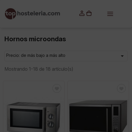
×
Iniciar sesión
Debes iniciar sesión para guardar productos en tu lista
de deseos.
Hornos microondas

Precio: de más bajo a más alto
Cancelar
Iniciar sesión
Mostrando 1-18 de 18 artículo(s)