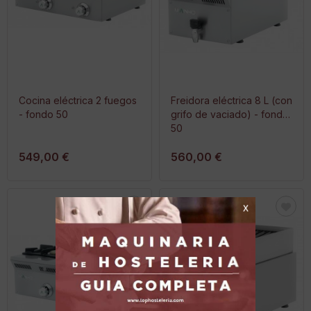
Cocina eléctrica 2 fuegos
Freidora eléctrica 8 L (con
- fondo 50
grifo de vaciado) - fondo
50
549,00 €
560,00 €