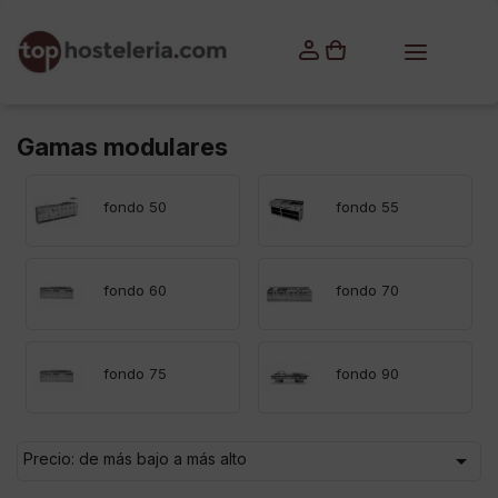
×
Iniciar sesión
Debes iniciar sesión para guardar productos en tu lista
de deseos.
Gamas modulares
fondo 50
fondo 55
Cancelar
Iniciar sesión
fondo 60
fondo 70
fondo 75
fondo 90

Precio: de más bajo a más alto