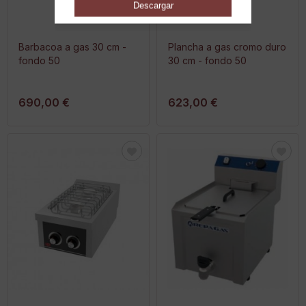
Barbacoa a gas 30 cm -
Plancha a gas cromo duro
fondo 50
30 cm - fondo 50
690,00 €
623,00 €