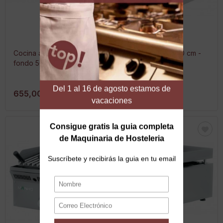
Cocina a gas 2 fuegos -
Barbacoa a gas 30 cm -
fondo 50
fondo 50
655,00 €
665,00 €