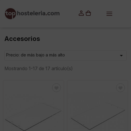
×
Iniciar sesión
Debes iniciar sesión para guardar productos en tu lista
de deseos.
Accesorios

Precio: de más bajo a más alto
Cancelar
Iniciar sesión
Mostrando 1-17 de 17 artículo(s)