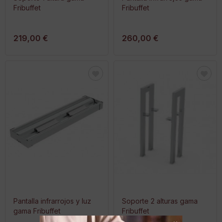
Fribuffet
Fribuffet
219,00 €
260,00 €
Pantalla infrarrojos y luz
Soporte 2 alturas gama
gama Fribuffet
Fribuffet