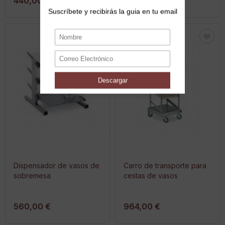
440,00 €
484,00 €
Dispensador de vasos de
Carro de transporte para
sobremesa
cestas de vasos
560,00 €
964,00 €