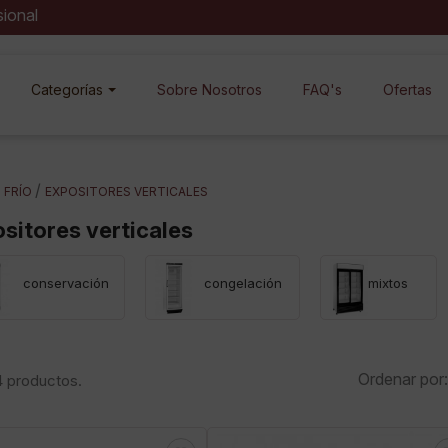
sional
niciar sesión
Categorías
Sobre Nosotros
FAQ's
Ofertas
es iniciar sesión para guardar productos en tu lista de deseos.
FRÍO
EXPOSITORES VERTICALES
Cancelar
Iniciar sesión
sitores verticales
conservación
congelación
mixtos
Ordenar por:
 productos.