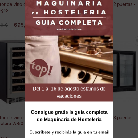
tor de vino o vinoteca UDCV
Expositor sobremesa 2 puertas -
egro
212 PC
695,00 €
655,00 €
00 €
tor de vino doble
Expositor sobremesa 3 puertas -
ratura W-50
332 PC