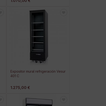
1.070,00 €
Expositor mural refrigeración Vesur
401 C
1.275,00 €