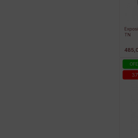
Exposi
TN
485,
OFE
37