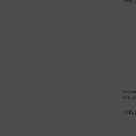
755,
Exposi
370 U
1.115