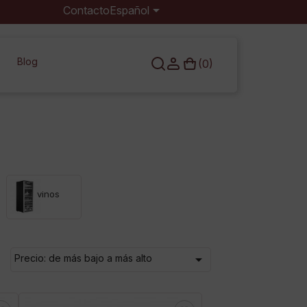

Contacto
Español
×
Blog
(0)
vinos

Precio: de más bajo a más alto