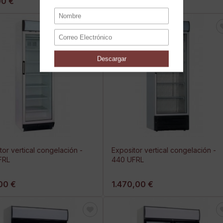
00 €
875,00 €
tor vertical congelación -
Expositor vertical congelación -
FRL
440 UFRL
,00 €
1.470,00 €