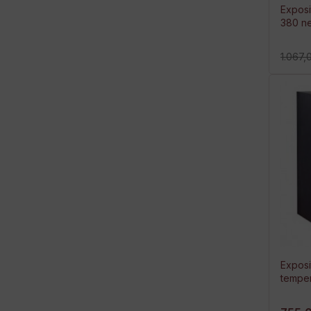
Exposi
380 n
1.067,
Exposi
tempe