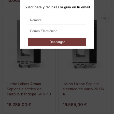
15.065,00 €
15.315,00 €
Horno Lainox Aroma
Horno Lainox Sapiens
Sapiens eléctrico de
eléctrico de carro 20 GN
carro 15 bandejas 60 x 40
1/1
16.285,00 €
16.565,00 €