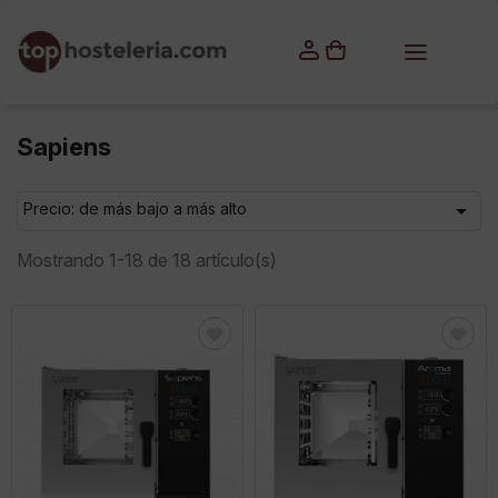
×
Iniciar sesión
Debes iniciar sesión para guardar productos en tu lista
de deseos.
Sapiens

Precio: de más bajo a más alto
Cancelar
Iniciar sesión
Mostrando 1-18 de 18 artículo(s)