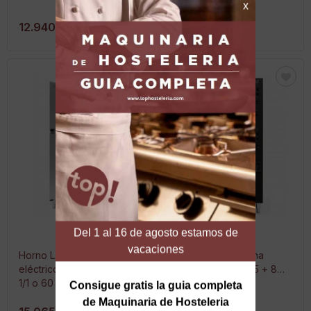
12.940,00 €
15.000,00 €
Horno Lainox Sapiens
Horno Lainox Aroma
eléctrico doble 10 + 6 GN
Sapiens eléctrico 5 + 8
1/1 o 60 x 40
bandejas 60 x 40