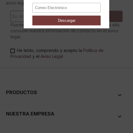
aviso legal.
Puede darse de baja en cualquier momento. Para ello,
consulte nuestra información de contacto en el aviso
legal.
He leído, comprendo y acepto la
Política de
Privacidad
y el
Avíso Legal
PRODUCTOS

NUESTRA EMPRESA
