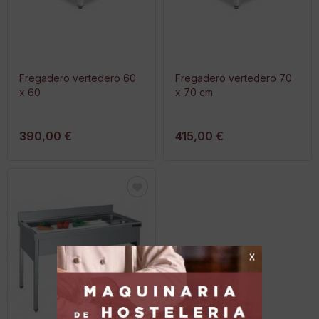
Fregadero vertedero 60
Fregadero vertedero 70
x 60
x 70 cm
390,00 €
415,00 €